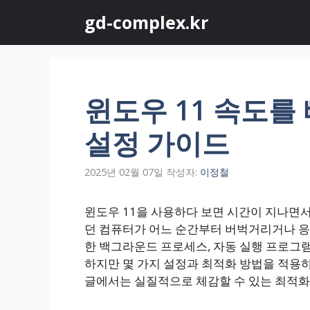
컨
gd-complex.kr
텐
츠
로
건
너
윈도우 11 속도를
뛰
기
설정 가이드
2025년 02월 07일
작성자:
이정철
윈도우 11을 사용하다 보면 시간이 지나면서
던 컴퓨터가 어느 순간부터 버벅거리거나 응
한 백그라운드 프로세스, 자동 실행 프로그램,
하지만 몇 가지 설정과 최적화 방법을 적용하
글에서는 실질적으로 체감할 수 있는 최적화